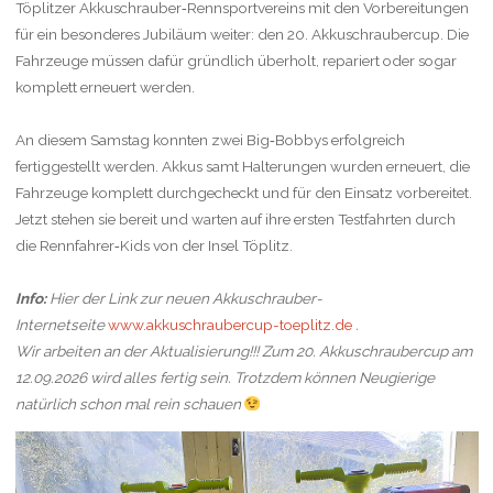
Töplitzer Akkuschrauber‑Rennsportvereins mit den Vorbereitungen
für ein besonderes Jubiläum weiter: den 20. Akkuschraubercup. Die
Fahrzeuge müssen dafür gründlich überholt, repariert oder sogar
komplett erneuert werden.
An diesem Samstag konnten zwei Big‑Bobbys erfolgreich
fertiggestellt werden. Akkus samt Halterungen wurden erneuert, die
Fahrzeuge komplett durchgecheckt und für den Einsatz vorbereitet.
Jetzt stehen sie bereit und warten auf ihre ersten Testfahrten durch
die Rennfahrer‑Kids von der Insel Töplitz.
Info:
Hier der Link zur neuen Akkuschrauber-
Internetseite
www.akkuschraubercup-toeplitz.de
.
Wir arbeiten an der Aktualisierung!!! Zum 20. Akkuschraubercup am
12.09.2026 wird alles fertig sein. Trotzdem können Neugierige
natürlich schon mal rein schauen