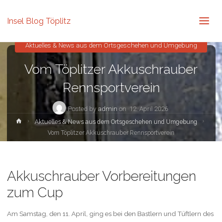
Insel Blog Töplitz
Aktuelles & News aus dem Ortsgeschehen und Umgebung
Vom Töplitzer Akkuschrauber
Rennsportverein
Posted by
admin
on
12. April 2026
Home
Aktuelles & News aus dem Ortsgeschehen und Umgebung
Vom Töplitzer Akkuschrauber Rennsportverein
Akkuschrauber Vorbereitungen
zum Cup
Am Samstag, den 11. April, ging es bei den Bastlern und Tüftlern des