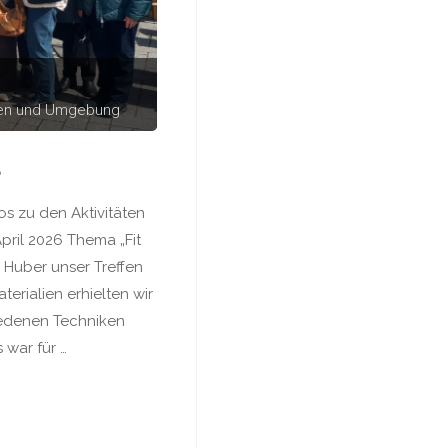
hen und Umgebung
e
os zu den Aktivitäten
pril 2026 Thema „Fit
 Huber unser Treffen
erialien erhielten wir
iedenen Techniken
war für …