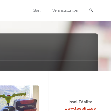
Search
Skip
Start
Veranstaltungen
to
content
Insel Töplitz
www.toeplitz.de