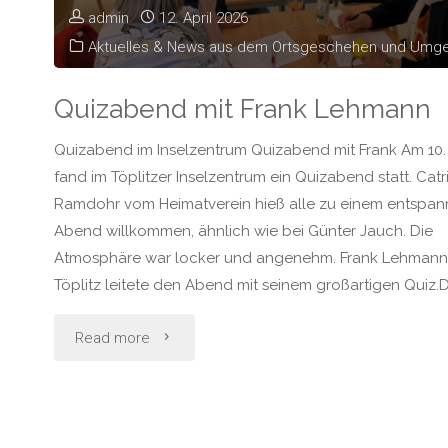
admin
12. April 2026
Aktuelles & News aus dem Ortsgeschehen und Umg
Quizabend mit Frank Lehmann
Quizabend im Inselzentrum Quizabend mit Frank Am 10. 
fand im Töplitzer Inselzentrum ein Quizabend statt. Catr
Ramdohr vom Heimatverein hieß alle zu einem entspan
Abend willkommen, ähnlich wie bei Günter Jauch. Die
Atmosphäre war locker und angenehm. Frank Lehmann
Töplitz leitete den Abend mit seinem großartigen Quiz.D
"Quizabend
Read more
mit
Frank