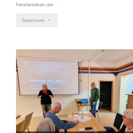
Familienleben der …
"Konzert
Read more
im
Inselzentrum"