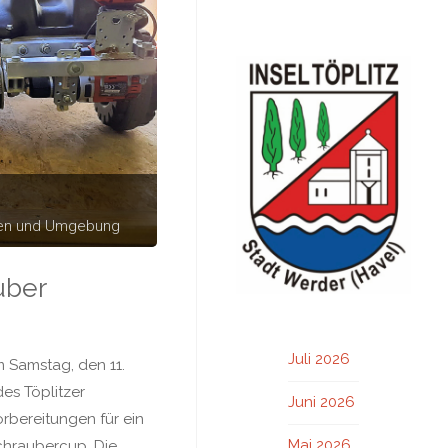
hen und Umgebung
uber
Juli 2026
 Samstag, den 11.
des Töplitzer
Juni 2026
rbereitungen für ein
Mai 2026
chraubercup. Die