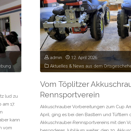
admin
12. April 2026
ebung
Aktuelles & News aus dem Ortsgesche
Vom Töplitzer Akkuschra
Rennsportverein
tz lud zu
b am 17.
Akkuschrauber Vorbereitungen zum Cup Am
en
April, ging es bei den Bastlern und Tüftlern 
 aber kann
Akkuschrauber‑Rennsportvereins mit den Vo
en vom
besonderes Jubiläum weiter: den 20. Akkus