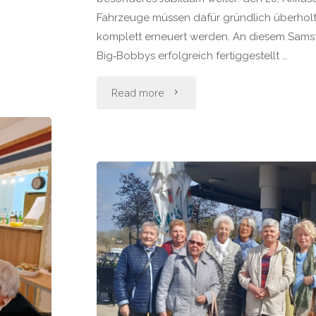
Fahrzeuge müssen dafür gründlich überholt,
komplett erneuert werden. An diesem Sams
Big‑Bobbys erfolgreich fertiggestellt …
"Vom
Read more
Töplitzer
Akkuschrauber
Rennsportverein"