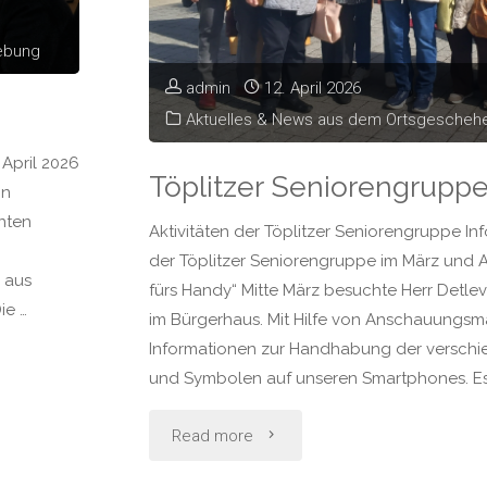
ebung
admin
12. April 2026
Aktuelles & News aus dem Ortsgesche
April 2026
Töplitzer Seniorengrupp
in
nten
Aktivitäten der Töplitzer Seniorengruppe Inf
der Töplitzer Seniorengruppe im März und A
 aus
fürs Handy“ Mitte März besuchte Herr Detlev
ie …
im Bürgerhaus. Mit Hilfe von Anschauungsmat
Informationen zur Handhabung der versch
und Symbolen auf unseren Smartphones. Es 
"Töplitzer
Read more
Seniorengruppe"