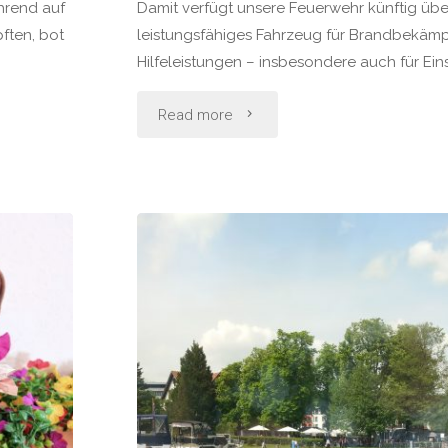
hrend auf
Damit verfügt unsere Feuerwehr künftig üb
ften, bot
leistungsfähiges Fahrzeug für Brandbekäm
Hilfeleistungen – insbesondere auch für Ein
"Neues
Read more
Feuerwehrfahrzeug
der
FF
Töplitz"