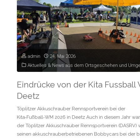
admin
24. Mai 2026
Aktuelles & News aus dem Ortsgeschehen und Umg
Eindrücke von der Kita Fussball
Deetz
Töplitzer Akkuschrauber Rennsportverein bei der
Kita‑Fußball‑WM 2026 in Deetz Auch in diesem Jahr war
der Töplitzer Akkuschrauber Rennsportverein (DASRV) w
seinen akkuschrauberbetriebenen Bobbycars bei der b