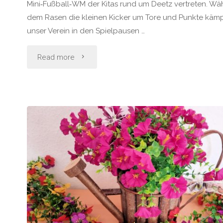
Mini‑Fußball‑WM der Kitas rund um Deetz vertreten. Wä
dem Rasen die kleinen Kicker um Tore und Punkte kämp
unser Verein in den Spielpausen …
"Eindrücke
Read more
von
der
Kita
Fussball
WM
in
Deetz"