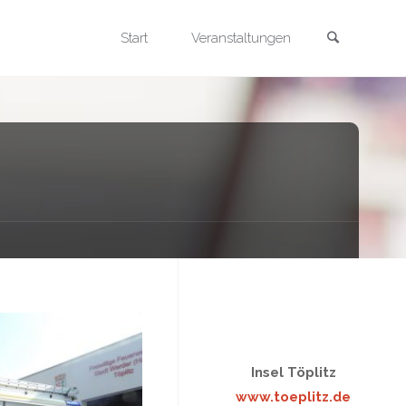
Search
Skip
Start
Veranstaltungen
to
content
Insel Töplitz
www.toeplitz.de