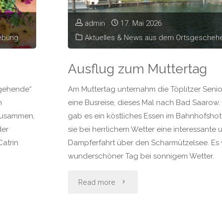
admin
17. Mai 2026
ebung
Aktuelles & News aus dem Ortsgesche
Ausflug zum Muttertag
hgehende“
Am Muttertag unternahm die Töplitzer Seni
n
eine Busreise, dieses Mal nach Bad Saarow.
 zusammen,
gab es ein köstliches Essen im Bahnhofsho
der
sie bei herrlichem Wetter eine interessante
Catrin
Dampferfahrt über den Scharmützelsee. Es 
wunderschöner Tag bei sonnigem Wetter.
"Ausflug
Read more
zum