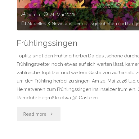
admin
24. Mai 2026
Aktuelles & News aus dem Ortsgeschehen und Umg
Frühlingssingen
Töplitz singt den Frühling herbei Da das „schöne durc
Frühlingswetter noch etwas auf sich warten lässt, kame
zahlreiche Töplitzer und weitere Gäste von außerhalb
um den Frühling herbei zu singen. Am 20. Mai 2026 lud 
Heimatverein zum Frühlingssingen ins Inselzentrum ein. 
Ramdohr begrüßte etwa 30 Gäste im …
"Frühlingssingen"
Read more