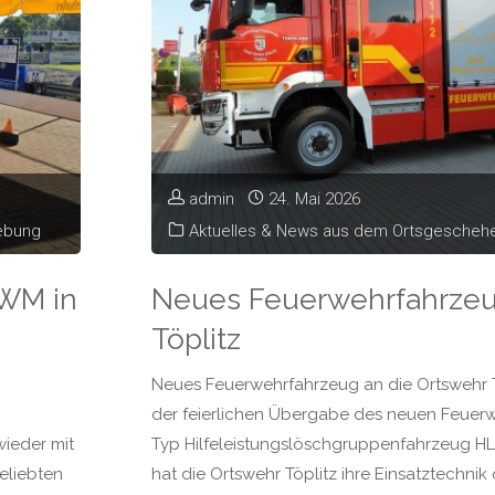
admin
24. Mai 2026
ebung
Aktuelles & News aus dem Ortsgesche
 WM in
Neues Feuerwehrfahrzeu
Töplitz
Neues Feuerwehrfahrzeug an die Ortswehr 
der feierlichen Übergabe des neuen Feuer
ieder mit
Typ Hilfeleistungslöschgruppenfahrzeug HL
eliebten
hat die Ortswehr Töplitz ihre Einsatztechnik 