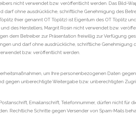
eibers nicht verwendet bzw. veröffentlicht werden. Das Bild-W
nd darf ohne ausdrückliche, schriftliche Genehmigung des Betr
Töplitz (hier genannt OT Töplitz) ist Eigentum des OT Töplitz un
und des Herstellers, Margrit Rosin nicht verwendet bzw. veröffe
gen dem Betreiber zur Präsentation freiwillig zur Verfügung gest
htungen und darf ohne ausdrückliche, schriftliche Genehmigung 
 verwendet bzw. veröffentlicht werden.
 Sicherheitsmaßnahmen, um Ihre personenbezogenen Daten gegen
d gegen unberechtigte Weitergabe bzw. unberechtigten Zugrif
Postanschrift, Emailanschrift, Telefonnummer, dürfen nicht für 
en. Rechtliche Schritte gegen Versender von Spam-Mails behalt