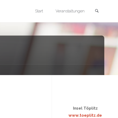
Search
Skip
Start
Veranstaltungen
to
content
Insel Töplitz
www.toeplitz.de