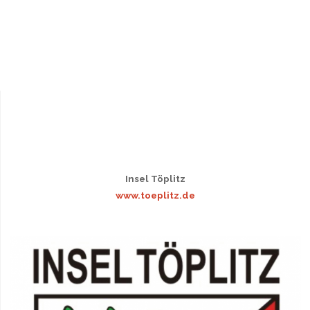
Insel Töplitz
www.toeplitz.de