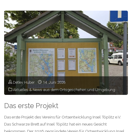
zum
„Töplitzer
Dampfersteg“"
Detlev Huber
14. Juni 2026
Aktuelles & News aus dem Ortsgeschehen und Umgebung
Das erste Projekt
Das erste Projekt des Vereins für Ortsentwicklung Insel Töplitz e.V.
Das Schwarze Brett auf Insel Töplitz hat ein neues Gesicht
bekommen. Der 2026 gegründete Verein für Ortsentwicklung Insel