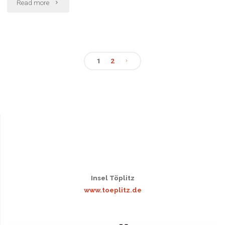
"Neuer
Read more
Info-
Punkt
1
2
für
Seitennummerierung
Töplitz"
der
Beiträge
Insel Töplitz
www.toeplitz.de