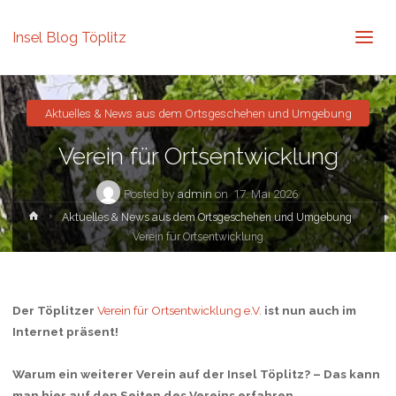
Insel Blog Töplitz
Aktuelles & News aus dem Ortsgeschehen und Umgebung
Verein für Ortsentwicklung
Posted by
admin
on
17. Mai 2026
Home
Aktuelles & News aus dem Ortsgeschehen und Umgebung
Verein für Ortsentwicklung
Der Töplitzer
Verein für Ortsentwicklung e.V.
ist nun auch im
Internet präsent!
Warum ein weiterer Verein auf der Insel Töplitz? – Das kann
man hier auf den Seiten des Vereins erfahren.