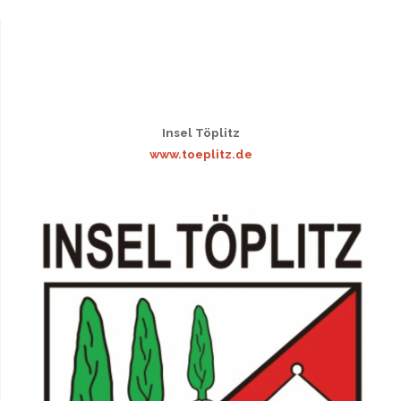
Insel Töplitz
www.toeplitz.de