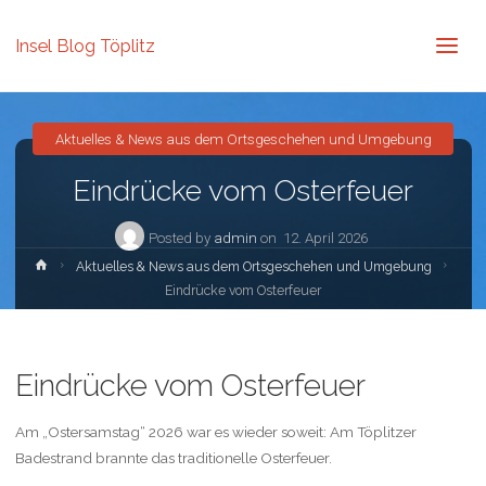
Insel Blog Töplitz
Aktuelles & News aus dem Ortsgeschehen und Umgebung
Eindrücke vom Osterfeuer
Posted by
admin
on
12. April 2026
Home
Aktuelles & News aus dem Ortsgeschehen und Umgebung
Eindrücke vom Osterfeuer
Eindrücke vom Osterfeuer
Am „Ostersamstag“ 2026 war es wieder soweit: Am Töplitzer
Badestrand brannte das traditionelle Osterfeuer.