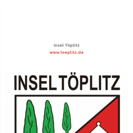
Insel Töplitz
www.toeplitz.de