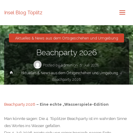
Insel Blog Töplitz
Aktuelles & News aus dem Ortsgeschehen und Umgebung
Beachparty 2026
Posted by
admin
on
5. Juli 2026
Home
Aktuelles & News aus dem Ortsgeschehen und Umgebung
Beachparty 2026
Beachparty 2026
– Eine echte „Wasserspiele-Edition
Man könnte sagen: Die 4. Töplitzer Beachparty ist im wahrsten Sinne
des Wortes ins Wasser gefallen.
Der 4. Juli 2026 zeigte sich von seiner tropisch‑nassen Seite –