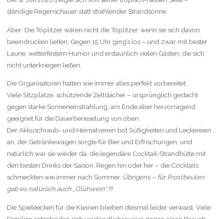
ständige Regenschauer statt strahlender Strandsonne.
Aber: Die Töplitzer wären nicht die Töplitzer, wenn sie sich davon
beeindrucken ließen. Gegen 15 Uhr ging’s los – und zwar mit bester
Laune, wetterfestem Humor und erstaunlich vielen Gästen, die sich
nicht unterkriegen ließen.
Die Organisatoren hatten wie immer alles perfekt vorbereitet:
Viele Sitzplätze, schützende Zeltdächer – ursprünglich gedacht
gegen starke Sonneneinstrahlung, am Ende aber hervorragend
geeignet für die Dauerberieselung von oben.
Der Akkuschraub‑ und Heimatverein bot Süßigkeiten und Leckereien
an, der Getränkewagen sorgte für Bier und Erfrischungen, und
natürlich war sie wieder da: die legendäre Cocktail‑Strandhütte mit
den besten Drinks der Saison. Regen hin oder her – die Cocktails
schmeckten wie immer nach Sommer.
Übrigens – für Frostbeulen
gab es natürlich auch „Glühwein“ !!!
Die Spieleecken für die Kleinen blieben diesmal leider verwaist. Viele
Familien entschieden sich verständlicherweise gegen einen Besuch –