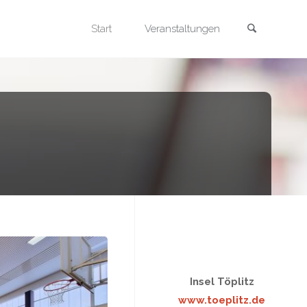
Search
Skip
Start
Veranstaltungen
to
content
Insel Töplitz
www.toeplitz.de