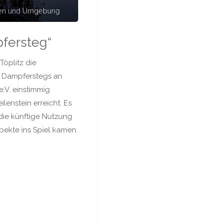
hen und Umgebung
pfersteg“
öplitz die
s Dampferstegs an
e.V. einstimmig
enstein erreicht. Es
 die künftige Nutzung
pekte ins Spiel kamen.