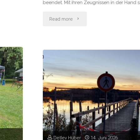
beendet. Mit ihren Zeugnissen in der Hand st
"Schulabschluss
Read more
der
6.
Klassen
an
der
Inselschule
Töplitz"
Detlev Huber
14. Juni 2026