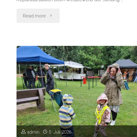
"Öffentliche
Read more
Fahrrad-
Reparaturstation"
admin
5. Juli 2026