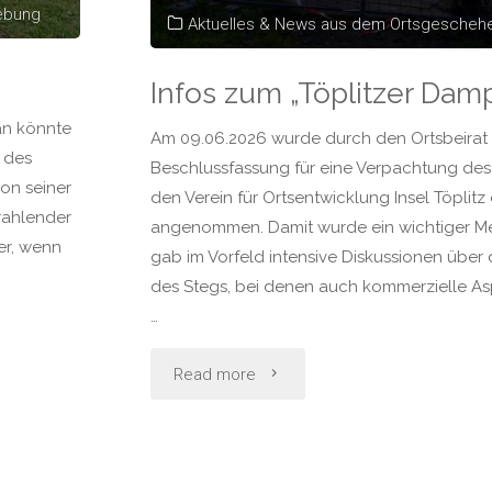
ebung
Aktuelles & News aus dem Ortsgesche
Infos zum „Töplitzer Dam
an könnte
Am 09.06.2026 wurde durch den Ortsbeirat T
e des
Beschlussfassung für eine Verpachtung de
von seiner
den Verein für Ortsentwicklung Insel Töplitz 
rahlender
angenommen. Damit wurde ein wichtiger Meil
er, wenn
gab im Vorfeld intensive Diskussionen über
des Stegs, bei denen auch kommerzielle As
…
"Infos
Read more
zum
„Töplitzer