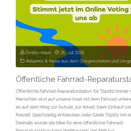
Detlev Huber
26. Juli 2026
Aktuelles & News aus dem Ortsgeschehen und Umg
Öffentliche Fahrrad-Reparaturst
Öffentliche Fahrrad-Reparaturstation für Töplitz! Immer
Menschen sind auf unserer Insel mit dem Fahrrad unterw
es auf dem Weg zur Schule, zur Arbeit, beim Einkauf ode
Freizeit. Gleichzeitig entdecken viele Gäste Töplitz mit
Deshalb wurde die Idee für eine öffentliche Fahrrad-
Reparaturstation beim Wettbewerb der Stiftung …