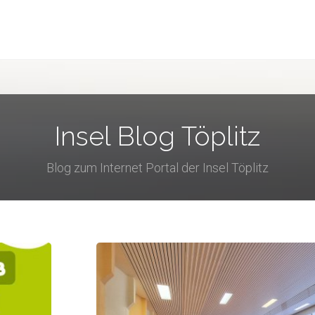
Insel Blog Töplitz
Blog zum Internet Portal der Insel Töplitz