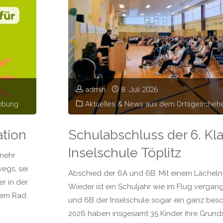
admin
8. Juli 2026
ebung
Aktuelles & News aus dem Ortsgesche
ation
Schulabschluss der 6. Kl
Inselschule Töplitz
 mehr
egs, sei
Abschied der 6A und 6B: Mit einem Lächeln 
r in der
Wieder ist ein Schuljahr wie im Flug vergan
 dem Rad.
und 6B der Inselschule sogar ein ganz beson
2026 haben insgesamt 35 Kinder ihre Grundsc